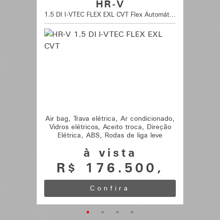
HR-V
1.5 DI I-VTEC FLEX EXL CVT Flex Automático
HR-
V
1.5
DI
I-
VTEC
FLEX
EXL
Air bag, Trava elétrica, Ar condicionado,
Vidros elétricos, Aceito troca, Direção
CVT
Elétrica, ABS, Rodas de liga leve
Flex
à vista
Automático
R$
176.500
,
HR-
Confira
V
1.5