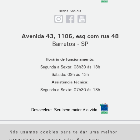
Redes Sociais
Nos
Curta
Se
siga
nossa
escreva
no
página
em
Avenida 43, 1106, esq com rua 48
Instagram
no
nosso
Barretos - SP
Facebook
canal
no
Horário de funcionamento:
Youtube
Segunda a Sexta: 08h30 às 18h
Sábado: 09h às 13h
Assistência técnica:
Segunda a Sexta: 07h30 às 18h
Desacelere. Seu bem maior é a vida.
Desenvolvido por
Suave
Nós usamos cookies para te dar uma melhor
Política de Privacidade
- Política de Cookies
- Textos Legais
- Canal de Denúncia
experiência em nosso site. Para mais