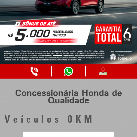
TELEFONE
WHATSAPP
COMO
DA
DA
CHEGAR
LOJA
LOJA
Concessionária Honda de
Qualidade
Veículos 0KM