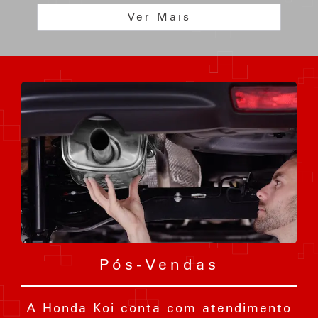
DI
Ver Mais
I-
VTEC
FLEX
EXL
CVT
Flex
Automático
Pós-Vendas
A Honda Koi conta com atendimento