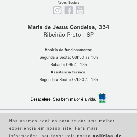
Redes Sociais
Nos
Curta
Se
siga
nossa
escreva
no
página
em
Maria de Jesus Condeixa, 354
Instagram
no
nosso
Ribeirão Preto - SP
Facebook
canal
no
Horário de funcionamento:
Youtube
Segunda a Sexta: 08h30 às 18h
Sábado: 09h às 13h
Assistência técnica:
Segunda a Sexta: 07h30 às 18h
Desacelere. Seu bem maior é a vida.
Desenvolvido por
Suave
Nós usamos cookies para te dar uma melhor
Política de Privacidade
- Política de Cookies
- Textos Legais
- Canal de Denúncia
experiência em nosso site. Para mais
Portal de transparência de dados
política de
informações, por favor veja nossa