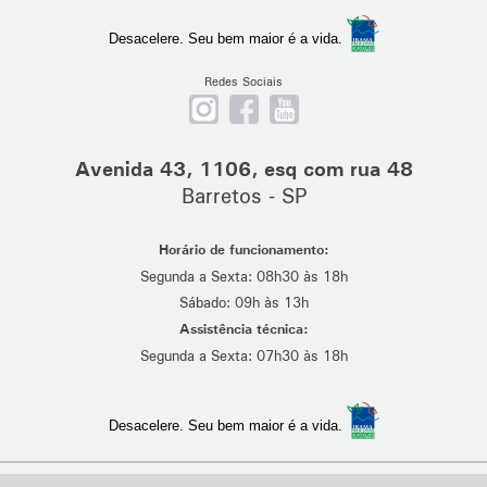
Desacelere. Seu bem maior é a vida.
Redes Sociais
Nos
Curta
Se
siga
nossa
escreva
no
página
em
Avenida 43, 1106, esq com rua 48
Instagram
no
nosso
Barretos - SP
Facebook
canal
no
Horário de funcionamento:
Youtube
Segunda a Sexta: 08h30 às 18h
Sábado: 09h às 13h
Assistência técnica:
Segunda a Sexta: 07h30 às 18h
Desacelere. Seu bem maior é a vida.