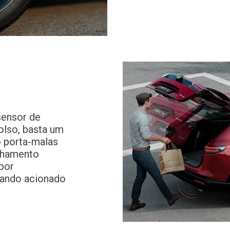
sensor de
olso, basta um
 porta-malas
chamento
por
uando acionado