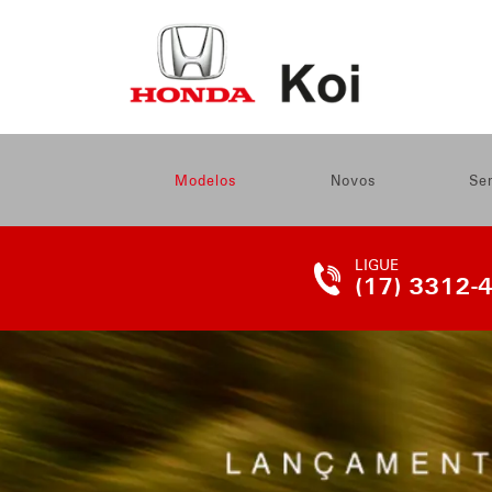
Modelos
Novos
Se
LIGUE
(17) 3312-
TELEFONE
DA
LOJA