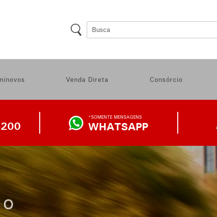
minovos
Venda Direta
Consórcio
*SOMENTE MENSAGENS
4200
WHATSAPP
WHATSAPP
DA
LOJA