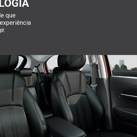
LOGIA
de que
 experiência
ir.