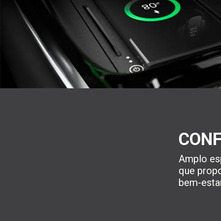
CON
Amplo es
que prop
bem-estar