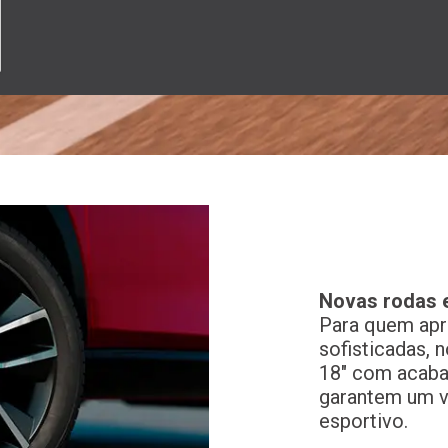
Novas rodas e
Para quem apr
sofisticadas, 
18" com acab
garantem um vi
esportivo.