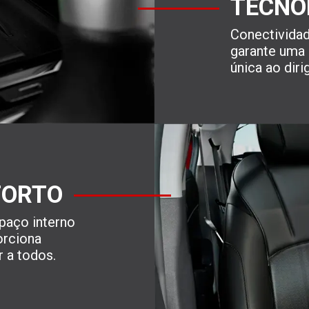
TECNO
Conectivida
garante uma
única ao dirig
FORTO
paço interno
orciona
 a todos.