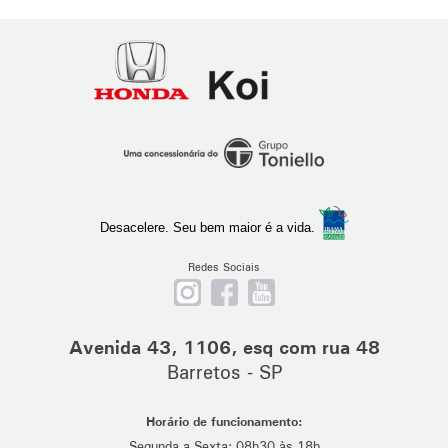
Honda
Koi
Ribeirão
Preto
Desacelere. Seu bem maior é a vida.
Redes Sociais
Nos
Curta
Se
siga
nossa
escreva
no
página
em
Avenida 43, 1106, esq com rua 48
Instagram
no
nosso
Barretos - SP
Facebook
canal
no
Horário de funcionamento:
Youtube
Segunda a Sexta: 08h30 às 18h