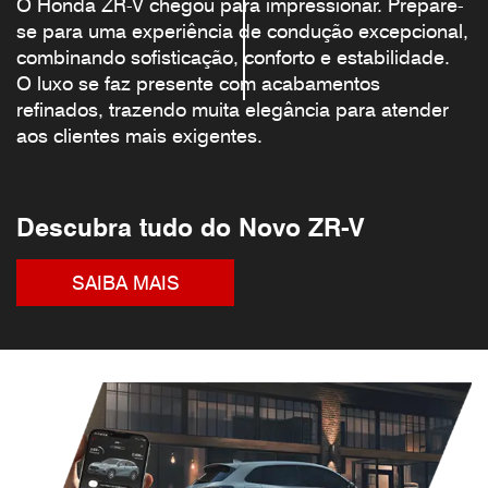
O Honda ZR-V chegou para impressionar. Prepare-
para sua
Design
smartphone
viagem
moderno e
sempre
se para uma experiência de condução excepcional,
alta
com
combinando sofisticação, conforto e estabilidade.
qualidade
energia
O luxo se faz presente com acabamentos
refinados, trazendo muita elegância para atender
aos clientes mais exigentes.
Descubra tudo do Novo ZR-V
SAIBA MAIS