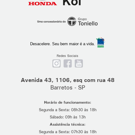
Ribeirão
Preto
Desacelere. Seu bem maior é a vida.
Redes Sociais
Nos
Curta
Se
siga
nossa
escreva
no
página
em
Avenida 43, 1106, esq com rua 48
Instagram
no
nosso
Barretos - SP
Facebook
canal
no
Horário de funcionamento:
Youtube
Segunda a Sexta: 08h30 às 18h
Sábado: 09h às 13h
Assistência técnica:
Segunda a Sexta: 07h30 às 18h