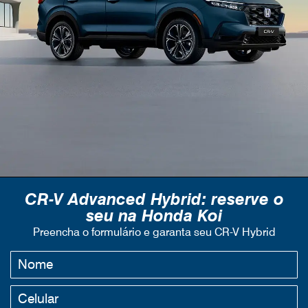
CR-V Advanced Hybrid: reserve o
seu na Honda Koi
Preencha o formulário e garanta seu CR-V Hybrid