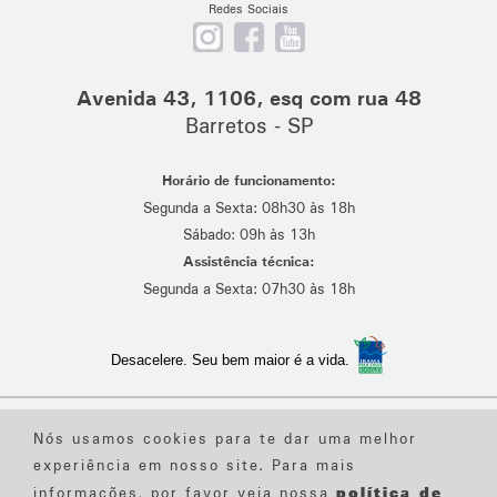
Redes Sociais
Nos
Curta
Se
siga
nossa
escreva
no
página
em
Avenida 43, 1106, esq com rua 48
Instagram
no
nosso
Barretos - SP
Facebook
canal
no
Horário de funcionamento:
Youtube
Segunda a Sexta: 08h30 às 18h
Sábado: 09h às 13h
Assistência técnica:
Segunda a Sexta: 07h30 às 18h
Desacelere. Seu bem maior é a vida.
Desenvolvido por
Suave
Nós usamos cookies para te dar uma melhor
Política de Privacidade
- Política de Cookies
- Textos Legais
- Canal de Denúncia
experiência em nosso site. Para mais
Portal de transparência de dados
política de
informações, por favor veja nossa