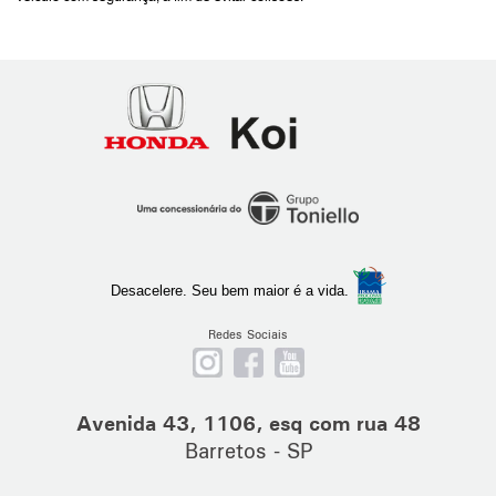
Honda
Koi
Ribeirão
Preto
Desacelere. Seu bem maior é a vida.
Redes Sociais
Nos
Curta
Se
siga
nossa
escreva
no
página
em
Avenida 43, 1106, esq com rua 48
Instagram
no
nosso
Barretos - SP
Facebook
canal
no