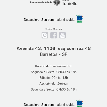
Desacelere. Seu bem maior é a vida.
Redes Sociais
Nos
Curta
Se
siga
nossa
escreva
no
página
em
Avenida 43, 1106, esq com rua 48
Instagram
no
nosso
Barretos - SP
Facebook
canal
no
Horário de funcionamento:
Youtube
Segunda a Sexta: 08h30 às 18h
Sábado: 09h às 13h
Assistência técnica:
Segunda a Sexta: 07h30 às 18h
Desacelere. Seu bem maior é a vida.