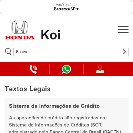
Acessórios
Você está em
Barretos
/SP
▼
Revisões
Recall
Agendar Revisão
Contato
TELEFONE
WHATSAPP
COMO
Trabalhe conosco
DA
DA
CHEGAR
LOJA
LOJA
Textos Legais
Canal de Denúncia
Sistema de Informações de Crédito
As operações de crédito são registradas no
Sistema de Informações de Créditos (SCR)
administrado pelo Banco Central do Brasil (BACEN),